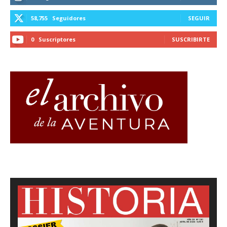
58,755
Seguidores
SEGUIR
0
Suscriptores
SUSCRIBIRTE