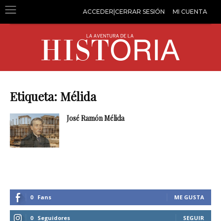
ACCEDER|CERRAR SESIÓN
MI CUENTA
Etiqueta: Mélida
José Ramón Mélida
0
Fans
ME GUSTA
0
Seguidores
SEGUIR