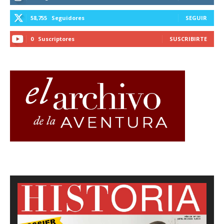
58,755
Seguidores
SEGUIR
0
Suscriptores
SUSCRIBIRTE