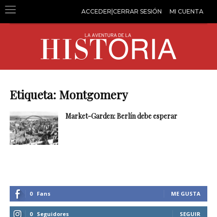
ACCEDER|CERRAR SESIÓN
MI CUENTA
Etiqueta: Montgomery
Market-Garden: Berlín debe esperar
0
Fans
ME GUSTA
0
Seguidores
SEGUIR