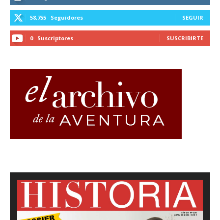
58,755
Seguidores
SEGUIR
0
Suscriptores
SUSCRIBIRTE