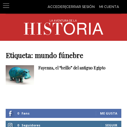
ACCEDER|CERRAR SESIÓN
MI CUENTA
Etiqueta: mundo fúnebre
Fayenza, el “brillo” del antiguo Egipto
0
Fans
ME GUSTA
0
Seguidores
SEGUIR