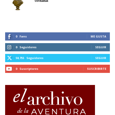
olvidada
0
Fans
ME GUSTA
0
Seguidores
SEGUIR
58,755
Seguidores
SEGUIR
0
Suscriptores
SUSCRIBIRTE