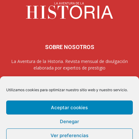
SOBRE NOSOTROS
La Aventura de la Historia. Revista mensual de divulgación
elaborada por expertos de prestigio
Utilizamos cookies para optimizar nuestro sitio web y nuestro servicio.
SÍGUENOS
Aceptar cookies
Denegar
Aviso legal
Política de privacidad
Contacto
Quienes somos
Ver preferencias