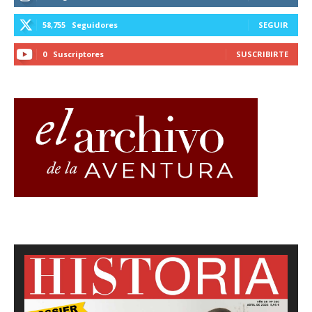
58,755
Seguidores
SEGUIR
0
Suscriptores
SUSCRIBIRTE