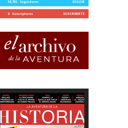
58,755
Seguidores
SEGUIR
0
Suscriptores
SUSCRIBIRTE