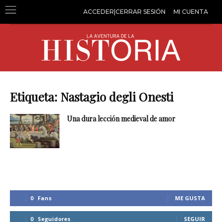
ACCEDER|CERRAR SESIÓN
MI CUENTA
Etiqueta: Nastagio degli Onesti
Una dura lección medieval de amor
0
Fans
ME GUSTA
0
Seguidores
SEGUIR