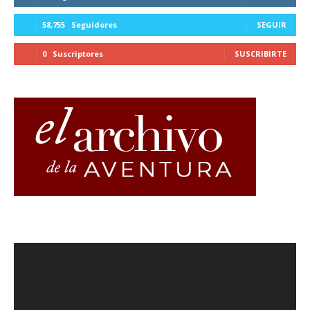
58,755
Seguidores
SEGUIR
0
Suscriptores
SUSCRIBIRTE