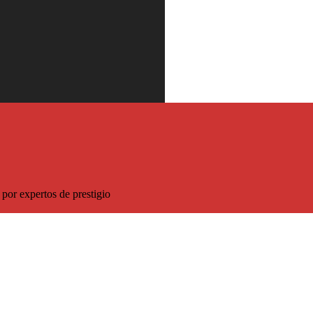
 descuento sobre el precio habitual
por expertos de prestigio