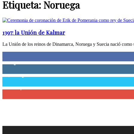
Etiqueta: Noruega
1397: la Unión de Kalmar
La Unión de los reinos de Dinamarca, Noruega y Suecia nació como un
0
Fans
0
Seguidores
58,755
Seguidores
0
Suscriptores