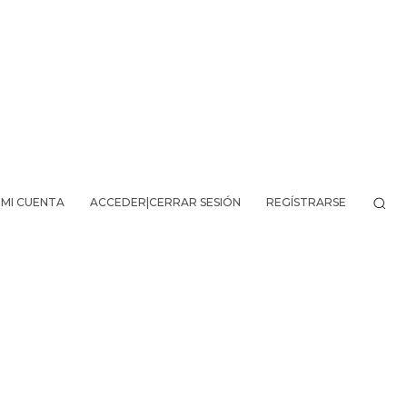
MI CUENTA
ACCEDER|CERRAR SESIÓN
REGÍSTRARSE
VO DE LA AVENTURA