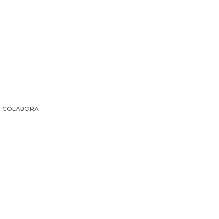
COLABORA
IR LA HISTORIA
SUSCRIPCIÓN PAPEL
EL ARCHI