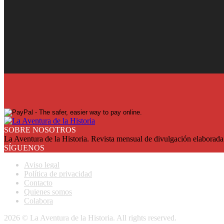
¡Ya en su quiosco!
Suscríbase y reciba cada mes en su domicilio con más de un 25% de
SUSCRIBASE
SOBRE NOSOTROS
La Aventura de la Historia. Revista mensual de divulgación elaborada 
SÍGUENOS
Aviso legal
Política de privacidad
Contacto
Quienes somos
Colabora
2026 © La Aventura de la Historia. All rights reserved.