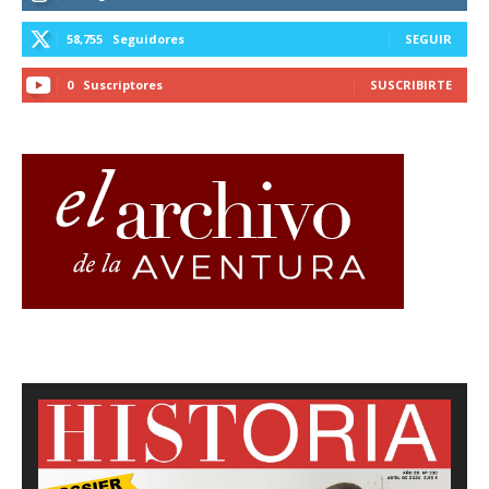
58,755
Seguidores
SEGUIR
0
Suscriptores
SUSCRIBIRTE