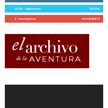
58,755
Seguidores
SEGUIR
0
Suscriptores
SUSCRIBIRTE