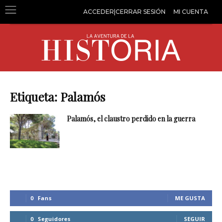
ACCEDER|CERRAR SESIÓN
MI CUENTA
Etiqueta: Palamós
Palamós, el claustro perdido en la guerra
0
Fans
ME GUSTA
0
Seguidores
SEGUIR