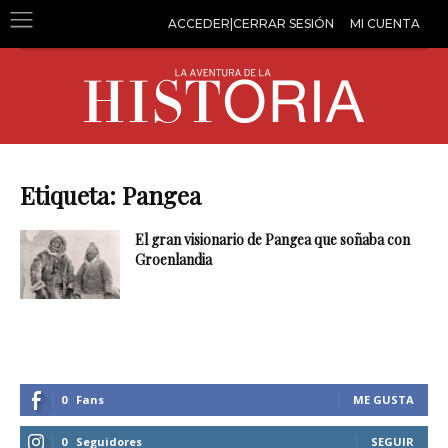
ACCEDER|CERRAR SESIÓN
MI CUENTA
Etiqueta: Pangea
El gran visionario de Pangea que soñaba con
Groenlandia
0
Fans
ME GUSTA
0
Seguidores
SEGUIR