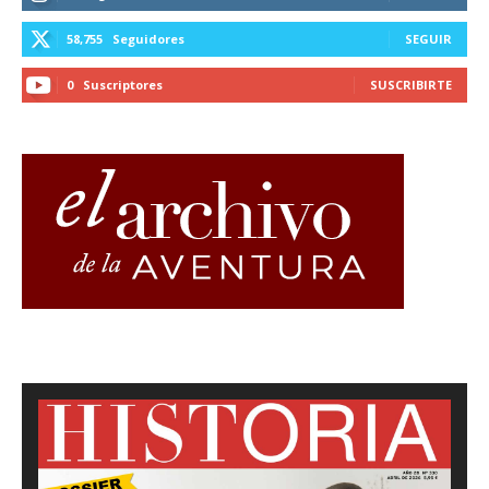
58,755
Seguidores
SEGUIR
0
Suscriptores
SUSCRIBIRTE