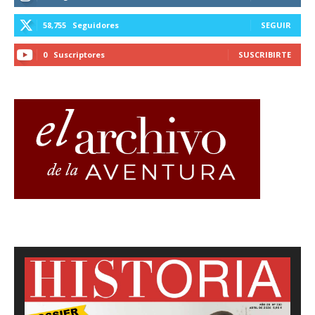
58,755
Seguidores
SEGUIR
0
Suscriptores
SUSCRIBIRTE