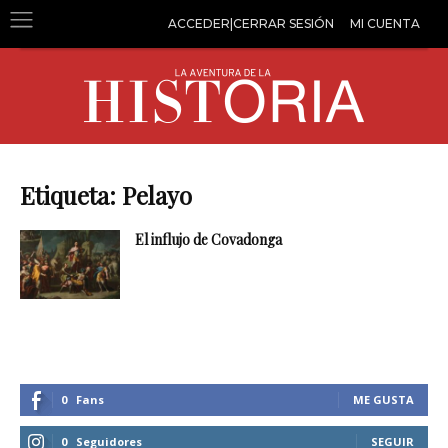
ACCEDER|CERRAR SESIÓN
MI CUENTA
Etiqueta: Pelayo
El influjo de Covadonga
0
Fans
ME GUSTA
0
Seguidores
SEGUIR