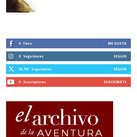
0
Fans
ME GUSTA
0
Seguidores
SEGUIR
58,755
Seguidores
SEGUIR
0
Suscriptores
SUSCRIBIRTE