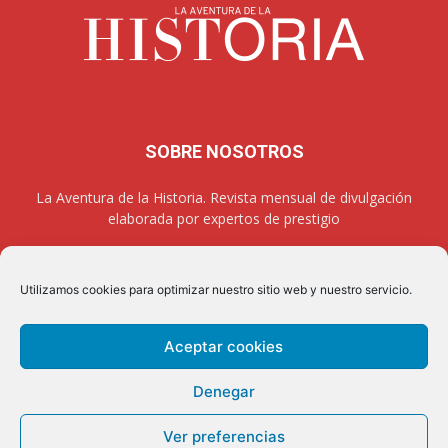
SOBRE NOSOTROS
La Aventura de la Historia. Revista mensual de divulgación
elaborada por expertos de prestigio
Utilizamos cookies para optimizar nuestro sitio web y nuestro servicio.
SÍGUENOS
Aceptar cookies
Denegar
Aviso legal
Política de privacidad
Contacto
Quienes somos
Ver preferencias