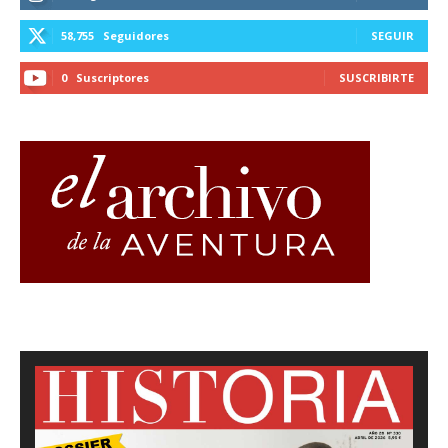
58,755
Seguidores
SEGUIR
0
Suscriptores
SUSCRIBIRTE