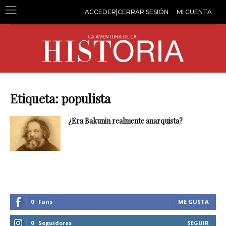
ACCEDER|CERRAR SESIÓN
MI CUENTA
Etiqueta: populista
¿Era Bakunin realmente anarquista?
0
Fans
ME GUSTA
0
Seguidores
SEGUIR