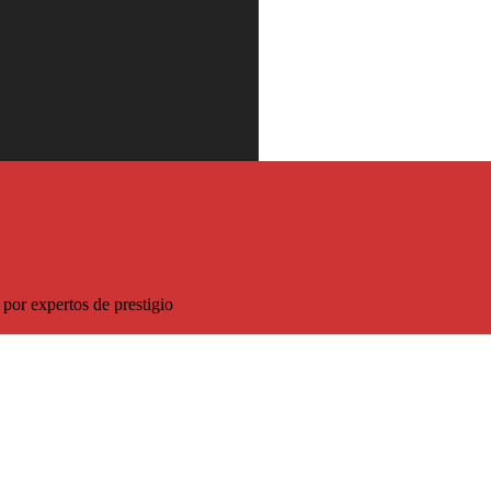
 descuento sobre el precio habitual
por expertos de prestigio