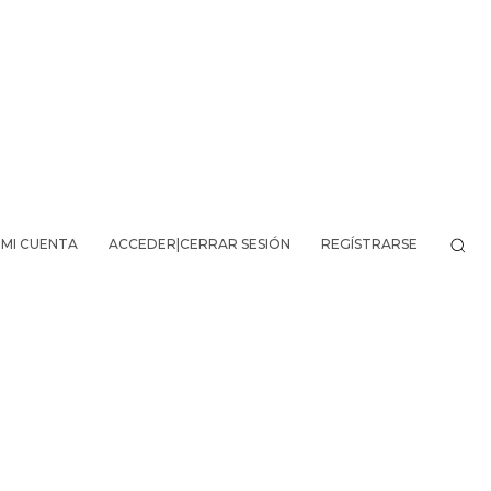
MI CUENTA
ACCEDER|CERRAR SESIÓN
REGÍSTRARSE
VO DE LA AVENTURA