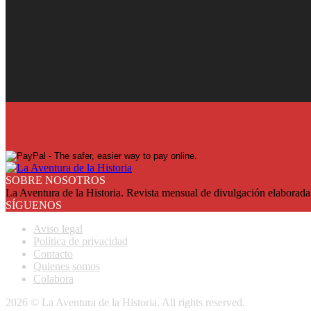
¡Ya en su quiosco!
Suscríbase y reciba cada mes en su domicilio con más de un 25% de
SUSCRIBASE
SOBRE NOSOTROS
La Aventura de la Historia. Revista mensual de divulgación elaborada 
SÍGUENOS
Aviso legal
Política de privacidad
Contacto
Quienes somos
Colabora
2026 © La Aventura de la Historia. All rights reserved.