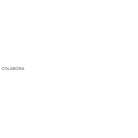
COLABORA
IR LA HISTORIA
SUSCRIPCIÓN PAPEL
EL ARCHI