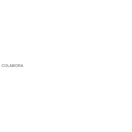
COLABORA
IR LA HISTORIA
SUSCRIPCIÓN PAPEL
EL ARCHI