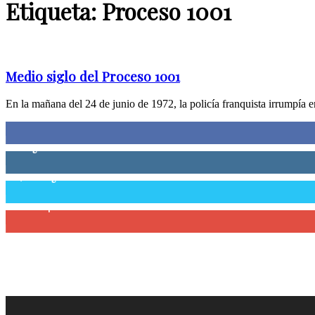
Etiqueta: Proceso 1001
Medio siglo del Proceso 1001
En la mañana del 24 de junio de 1972, la policía franquista irrumpía e
0
Fans
0
Seguidores
58,755
Seguidores
0
Suscriptores