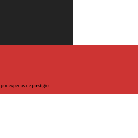
 descuento sobre el precio habitual
por expertos de prestigio