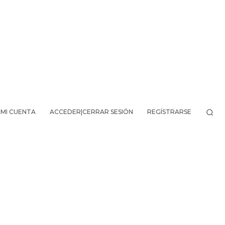
MI CUENTA
ACCEDER|CERRAR SESIÓN
REGÍSTRARSE
VO DE LA AVENTURA