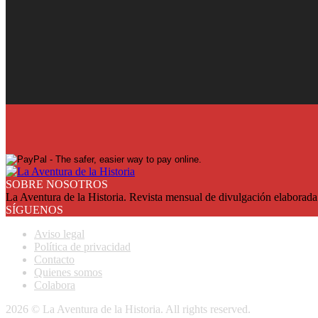
¡Ya en su quiosco!
Suscríbase y reciba cada mes en su domicilio con más de un 25% de
SUSCRIBASE
SOBRE NOSOTROS
La Aventura de la Historia. Revista mensual de divulgación elaborada 
SÍGUENOS
Aviso legal
Política de privacidad
Contacto
Quienes somos
Colabora
2026 © La Aventura de la Historia. All rights reserved.