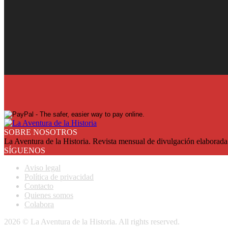
¡Ya en su quiosco!
Suscríbase y reciba cada mes en su domicilio con más de un 25% de
SUSCRIBASE
SOBRE NOSOTROS
La Aventura de la Historia. Revista mensual de divulgación elaborada 
SÍGUENOS
Aviso legal
Política de privacidad
Contacto
Quienes somos
Colabora
2026 © La Aventura de la Historia. All rights reserved.