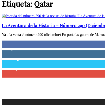
Etiqueta: Qatar
La Aventura de la Historia – Número 290 (Diciembr
Ya a la venta el número 290 (diciembre) En portada: guerra de Marruec
0
Fans
0
Seguidores
58,755
Seguidores
0
Suscriptores