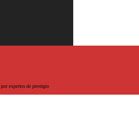
 descuento sobre el precio habitual
por expertos de prestigio