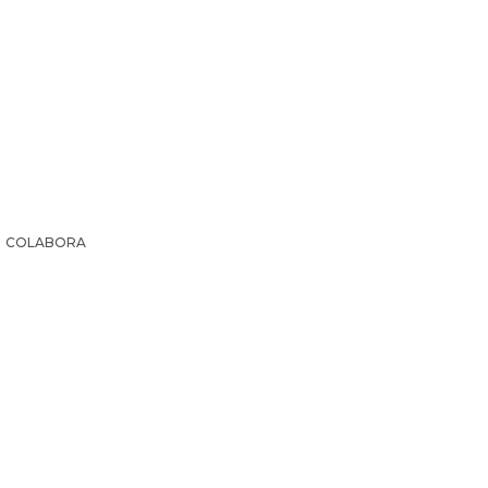
COLABORA
IR LA HISTORIA
SUSCRIPCIÓN PAPEL
EL ARCHI