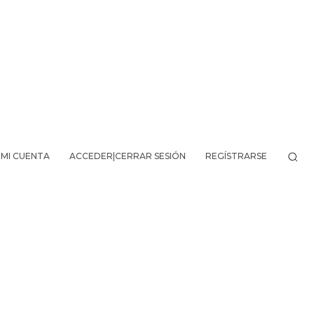
MI CUENTA
ACCEDER|CERRAR SESIÓN
REGÍSTRARSE
VO DE LA AVENTURA