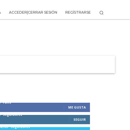
A
ACCEDER|CERRAR SESIÓN
REGÍSTRARSE
 DE LA AVENTURA
0
Fans
ME GUSTA
0
Seguidores
SEGUIR
58,755
Seguidores