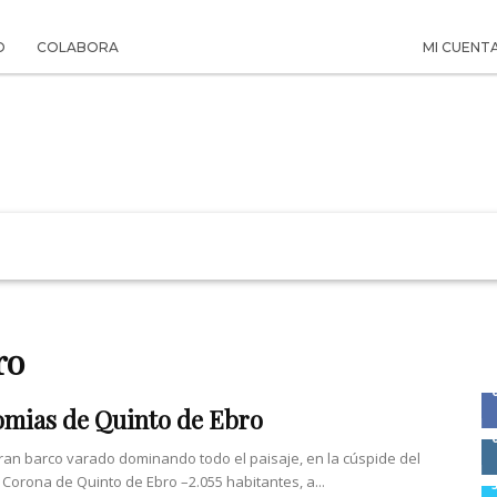
O
COLABORA
MI CUENT
 LA HISTORIA
SUSCRIPCIÓN PAPEL
EL ARCHIVO
ro
mias de Quinto de Ebro
an barco varado dominando todo el paisaje, en la cúspide del
 Corona de Quinto de Ebro –2.055 habitantes, a...