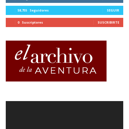
58,755
Seguidores
SEGUIR
0
Suscriptores
SUSCRIBIRTE