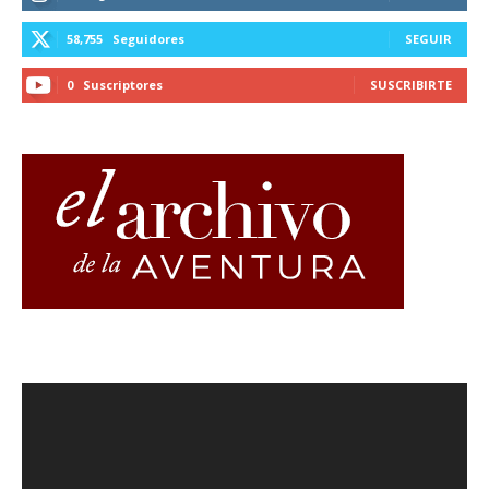
58,755
Seguidores
SEGUIR
0
Suscriptores
SUSCRIBIRTE