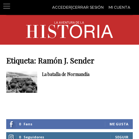
ACCEDER|CERRAR SESIÓN
MI CUENTA
Etiqueta: Ramón J. Sender
La batalla de Normandía
0
Fans
ME GUSTA
0
Seguidores
SEGUIR