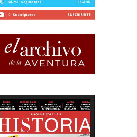
58,755
Seguidores
SEGUIR
0
Suscriptores
SUSCRIBIRTE