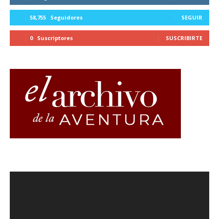
58,755
Seguidores
SEGUIR
0
Suscriptores
SUSCRIBIRTE