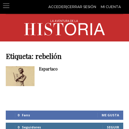
ACCEDER|CERRAR SESIÓN
MI CUENTA
Etiqueta: rebelión
Espartaco
0
Fans
ME GUSTA
0
Seguidores
SEGUIR