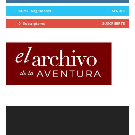
58,755
Seguidores
SEGUIR
0
Suscriptores
SUSCRIBIRTE