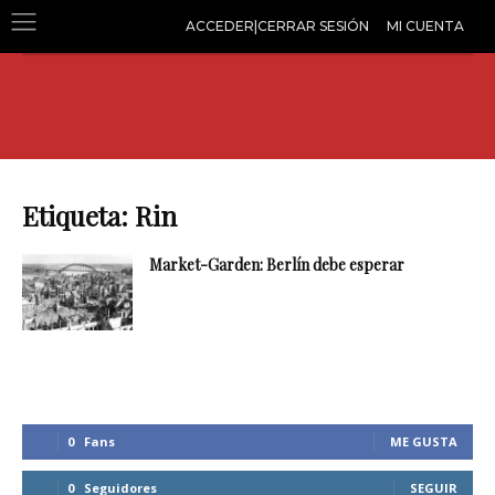
ACCEDER|CERRAR SESIÓN
MI CUENTA
Etiqueta: Rin
Market-Garden: Berlín debe esperar
0
Fans
ME GUSTA
0
Seguidores
SEGUIR