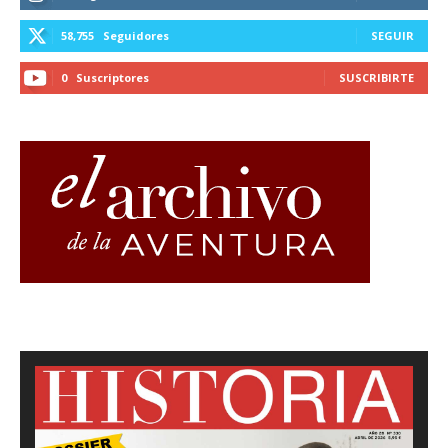
58,755
Seguidores
SEGUIR
0
Suscriptores
SUSCRIBIRTE