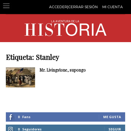
ACCEDER|CERRAR SESIÓN
MI CUENTA
Etiqueta: Stanley
Mr. Livingstone, supongo
0
Fans
ME GUSTA
0
Seguidores
SEGUIR