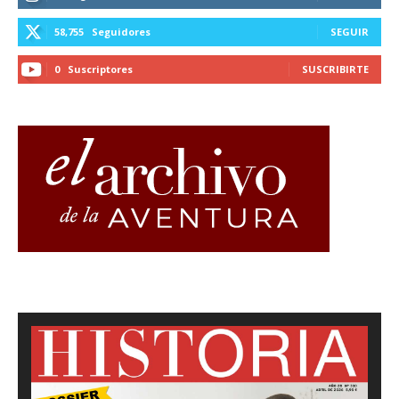
58,755
Seguidores
SEGUIR
0
Suscriptores
SUSCRIBIRTE