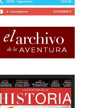
58,755
Seguidores
SEGUIR
0
Suscriptores
SUSCRIBIRTE