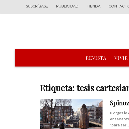
SUSCRÍBASE
PUBLICIDAD
TIENDA
CONTACT
REVISTA
VIVIR
Etiqueta: tesis cartesia
Spinoz
B orges le
enseñanzas
“para ser...