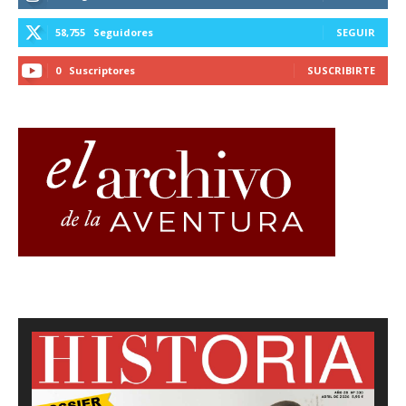
58,755
Seguidores
SEGUIR
0
Suscriptores
SUSCRIBIRTE