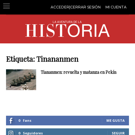
ACCEDER|CERRAR SESIÓN
MI CUENTA
Etiqueta: Tinananmen
Tiananmen: revuelta y matanza en Pekín
0
Fans
ME GUSTA
0
Seguidores
SEGUIR