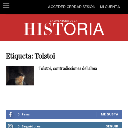
ACCEDER|CERRAR SESIÓN
MI CUENTA
Etiqueta: Tolstoi
Tolstoi, contradicciones del alma
0
Fans
ME GUSTA
0
Seguidores
SEGUIR