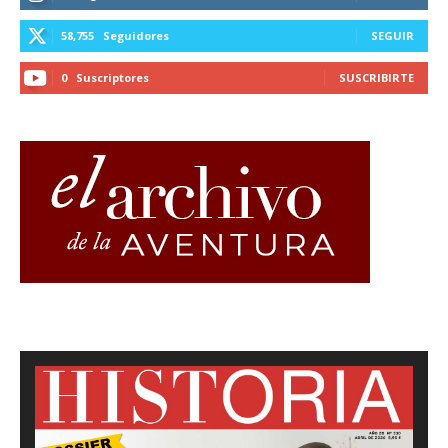
58,755
Seguidores
SEGUIR
0
Suscriptores
SUSCRIBIRTE