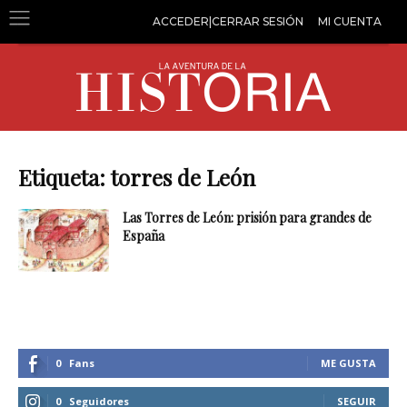
ACCEDER|CERRAR SESIÓN
MI CUENTA
Etiqueta: torres de León
Las Torres de León: prisión para grandes de
España
0
Fans
ME GUSTA
0
Seguidores
SEGUIR