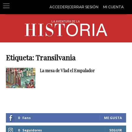
ACCEDER|CERRAR SESIÓN
MI CUENTA
Etiqueta: Transilvania
La mesa de Vlad el Empalador
0
Fans
ME GUSTA
0
Seguidores
SEGUIR