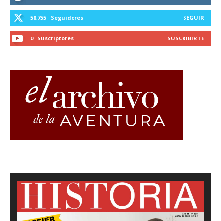
58,755
Seguidores
SEGUIR
0
Suscriptores
SUSCRIBIRTE