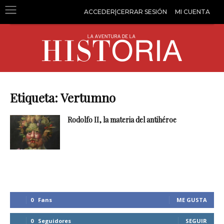
ACCEDER|CERRAR SESIÓN
MI CUENTA
Etiqueta: Vertumno
Rodolfo II, la materia del antihéroe
0
Fans
ME GUSTA
0
Seguidores
SEGUIR