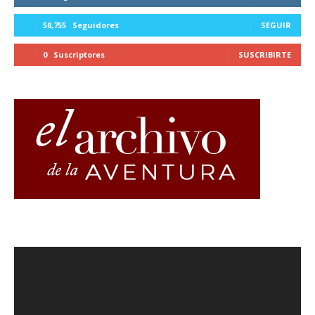
58,755
Seguidores
SEGUIR
0
Suscriptores
SUSCRIBIRTE