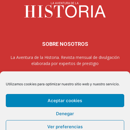
SOBRE NOSOTROS
La Aventura de la Historia. Revista mensual de divulgación
elaborada por expertos de prestigio
Utilizamos cookies para optimizar nuestro sitio web y nuestro servicio.
SÍGUENOS
Aceptar cookies
Denegar
Aviso legal
Política de privacidad
Contacto
Quienes somos
Ver preferencias