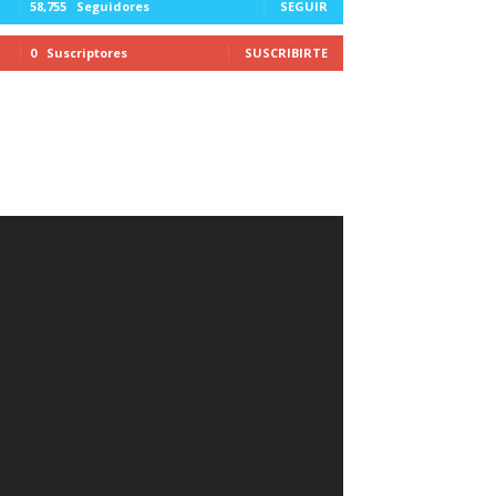
58,755
Seguidores
SEGUIR
0
Suscriptores
SUSCRIBIRTE