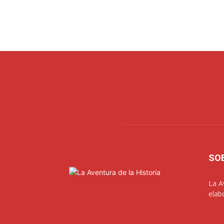
SO
La A
elab