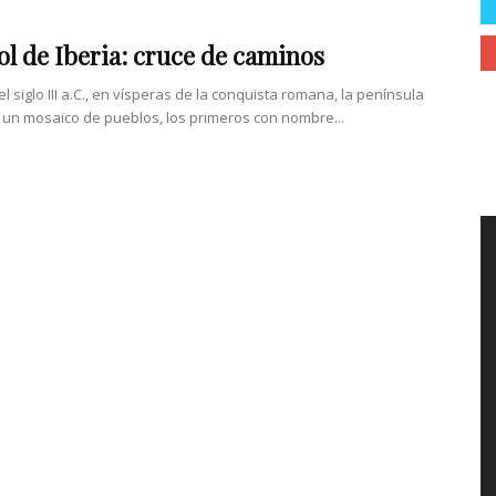
sol de Iberia: cruce de caminos
el siglo III a.C., en vísperas de la conquista romana, la península
a un mosaico de pueblos, los primeros con nombre...