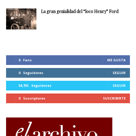
La gran genialidad del “loco Henry” Ford
0
Fans
ME GUSTA
0
Seguidores
SEGUIR
58,755
Seguidores
SEGUIR
0
Suscriptores
SUSCRIBIRTE