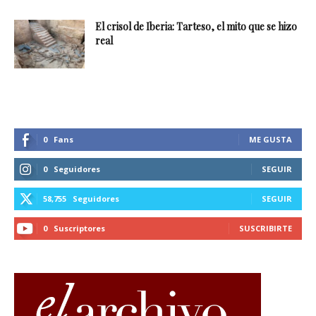
El crisol de Iberia: Tarteso, el mito que se hizo
real
0
Fans
ME GUSTA
0
Seguidores
SEGUIR
58,755
Seguidores
SEGUIR
0
Suscriptores
SUSCRIBIRTE