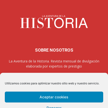
SOBRE NOSOTROS
La Aventura de la Historia. Revista mensual de divulgación
elaborada por expertos de prestigio
Utilizamos cookies para optimizar nuestro sitio web y nuestro servicio.
SÍGUENOS
Aceptar cookies
Denegar