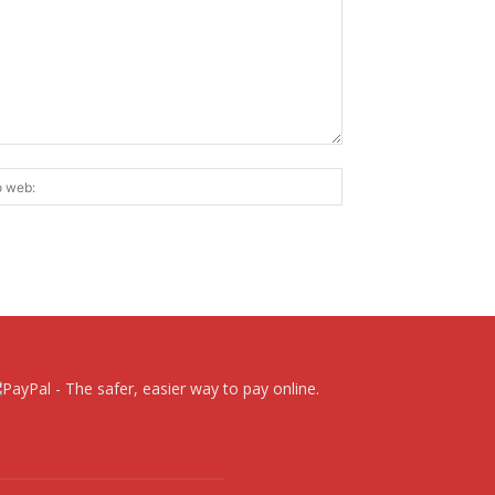
Sitio
ico:*
web: