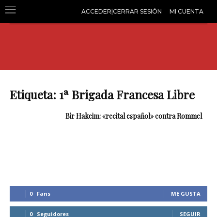
ACCEDER|CERRAR SESIÓN
MI CUENTA
Etiqueta: 1ª Brigada Francesa Libre
Bir Hakeim: «recital español» contra Rommel
0
Fans
ME GUSTA
0
Seguidores
SEGUIR