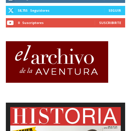
58,755
Seguidores
SEGUIR
0
Suscriptores
SUSCRIBIRTE