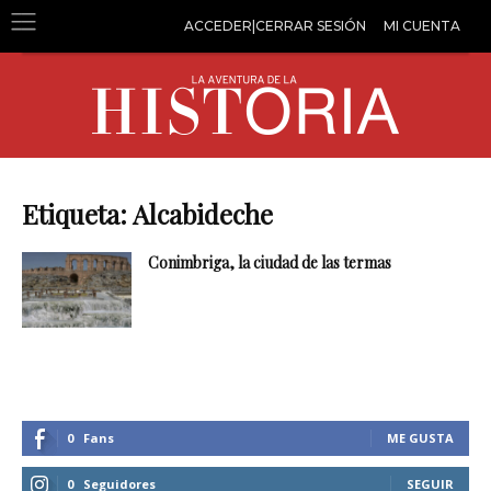
ACCEDER|CERRAR SESIÓN
MI CUENTA
Etiqueta: Alcabideche
Conimbriga, la ciudad de las termas
0
Fans
ME GUSTA
0
Seguidores
SEGUIR