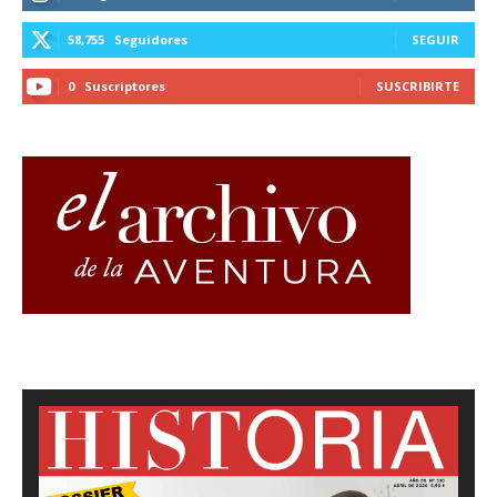
58,755
Seguidores
SEGUIR
0
Suscriptores
SUSCRIBIRTE