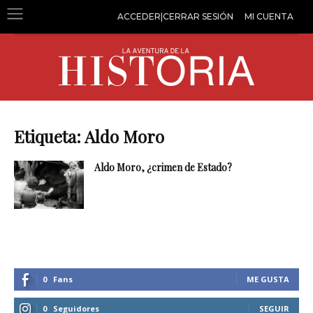
ACCEDER|CERRAR SESIÓN
MI CUENTA
Etiqueta: Aldo Moro
Aldo Moro, ¿crimen de Estado?
0
Fans
ME GUSTA
0
Seguidores
SEGUIR