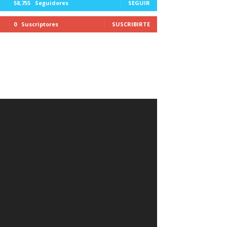
58,755
Seguidores
SEGUIR
0
Suscriptores
SUSCRIBIRTE