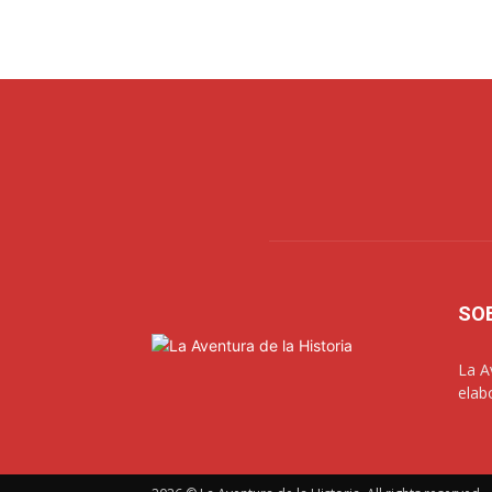
SO
La A
elab