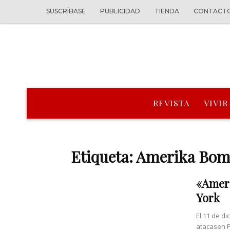
SUSCRÍBASE
PUBLICIDAD
TIENDA
CONTACT
REVISTA
VIVIR
Etiqueta: Amerika Bo
«Ameri
York
El 11 de d
atacasen P