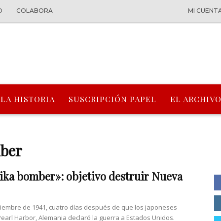
O
COLABORA
MI CUENT
 LA HISTORIA
SUSCRIPCIÓN PAPEL
EL ARCHIVO
mber
ka bomber»: objetivo destruir Nueva
iciembre de 1941, cuatro días después de que los japoneses
earl Harbor, Alemania declaró la guerra a Estados Unidos.