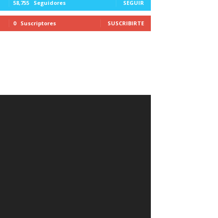
58,755
Seguidores
SEGUIR
0
Suscriptores
SUSCRIBIRTE