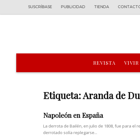
SUSCRÍBASE
PUBLICIDAD
TIENDA
CONTACT
REVISTA
VIVIR
Etiqueta: Aranda de D
Napoleón en España
La derrota de Bailén, en julio de 1808, fue para el 
derrotado solía replegarse...