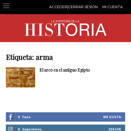
ACCEDER|CERRAR SESIÓN
MI CUENTA
Etiqueta: arma
El arco en el antiguo Egipto
0
Fans
ME GUSTA
0
Seguidores
SEGUIR