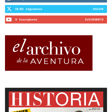
58,755
Seguidores
SEGUIR
0
Suscriptores
SUSCRIBIRTE