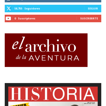
58,755
Seguidores
SEGUIR
0
Suscriptores
SUSCRIBIRTE