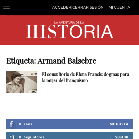
ACCEDER|CERRAR SESIÓN
MI CUENTA
Etiqueta: Armand Balsebre
El consultorio de Elena Francis: dogmas para
la mujer del franquismo
0
Fans
ME GUSTA
0
Seguidores
SEGUIR