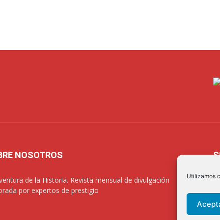
BRE NOSOTROS
S
Utilizamos c
ventura de la Historia. Revista mensual de divulgación
orada por expertos de prestigio
Acept