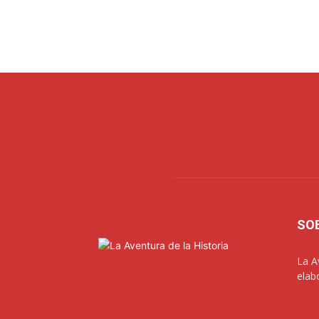
SO
La A
elab