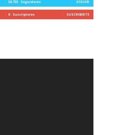
58,755
Seguidores
SEGUIR
0
Suscriptores
SUSCRIBIRTE