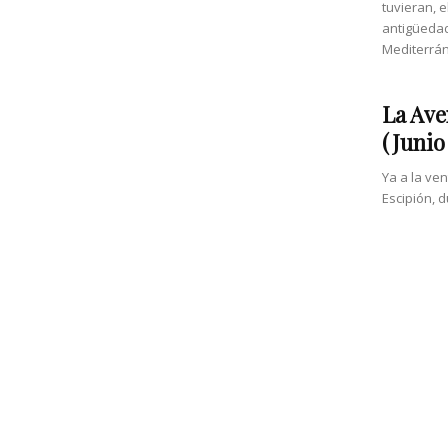
tuvieran, 
antigüedad
Mediterrán
La Ave
(Junio
Ya a la ven
Escipión, d