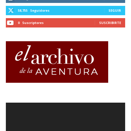
58,755
Seguidores
SEGUIR
0
Suscriptores
SUSCRIBIRTE