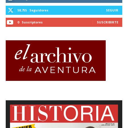
58,755
Seguidores
SEGUIR
0
Suscriptores
SUSCRIBIRTE