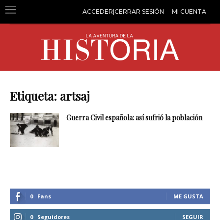
ACCEDER|CERRAR SESIÓN
MI CUENTA
Etiqueta: artsaj
Guerra Civil española: así sufrió la población
0
Fans
ME GUSTA
0
Seguidores
SEGUIR