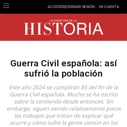
ACCEDER|CERRAR SESIÓN
MI CUENTA
Guerra Civil española: así
sufrió la población
Este año 2024 se cumplirán 85 del fin de la
Guerra Civil española. Mucho se ha escrito
sobre la contienda desde entonces. Sin
embargo, siguen siendo relativamente pocos
los trabajos que tratan de explicar qué
ocurre y cómo sufre la gente común en los