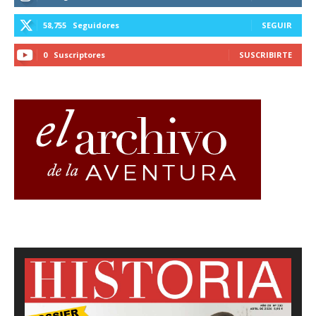
58,755
Seguidores
SEGUIR
0
Suscriptores
SUSCRIBIRTE