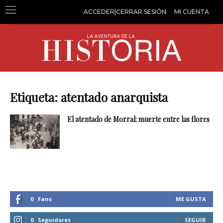
ACCEDER|CERRAR SESIÓN
MI CUENTA
Etiqueta: atentado anarquista
El atentado de Morral: muerte entre las flores
0
Fans
ME GUSTA
0
Seguidores
SEGUIR