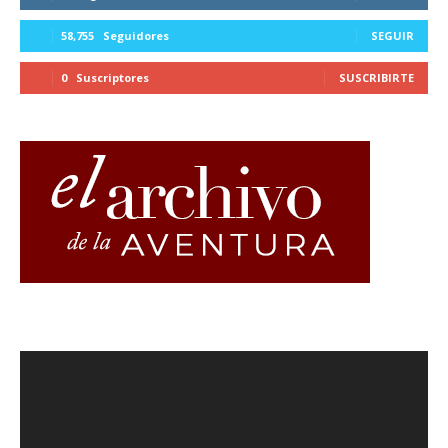
58,755
Seguidores
SEGUIR
0
Suscriptores
SUSCRIBIRTE