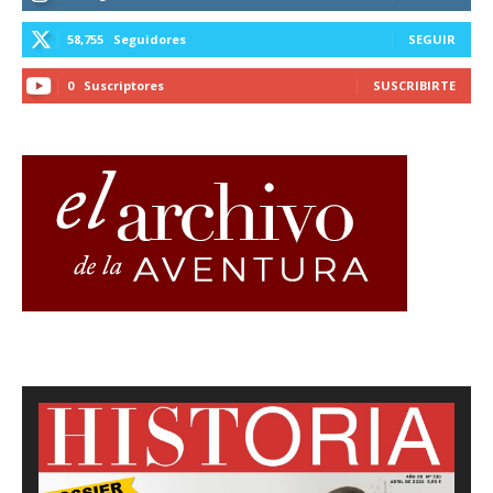
58,755
Seguidores
SEGUIR
0
Suscriptores
SUSCRIBIRTE