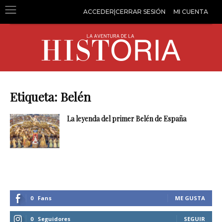
ACCEDER|CERRAR SESIÓN
MI CUENTA
Etiqueta: Belén
La leyenda del primer Belén de España
0
Fans
ME GUSTA
0
Seguidores
SEGUIR